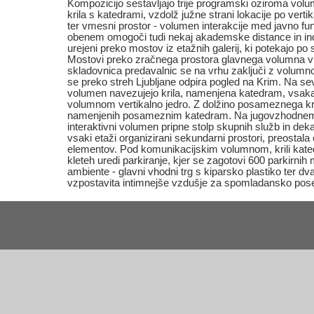
Kompozicijo sestavljajo trije programski oziroma volums
krila s katedrami, vzdolž južne strani lokacije po vert
ter vmesni prostor - volumen interakcije med javno fun
obenem omogoči tudi nekaj akademske distance in indi
urejeni preko mostov iz etažnih galerij, ki potekajo po s
Mostovi preko zračnega prostora glavnega volumna v
skladovnica predavalnic se na vrhu zaključi z volumno
se preko streh Ljubljane odpira pogled na Krim. Na sev
volumen navezujejo krila, namenjena katedram, vsak
volumnom vertikalno jedro. Z dolžino posameznega kril
namenjenih posameznim katedram. Na jugovzhodnem v
interaktivni volumen pripne stolp skupnih služb in de
vsaki etaži organizirani sekundarni prostori, preostala 
elementov. Pod komunikacijskim volumnom, krili kated
kleteh uredi parkiranje, kjer se zagotovi 600 parkirnih
ambiente - glavni vhodni trg s kiparsko plastiko ter dva
vzpostavita intimnejše vzdušje za spomladansko pos