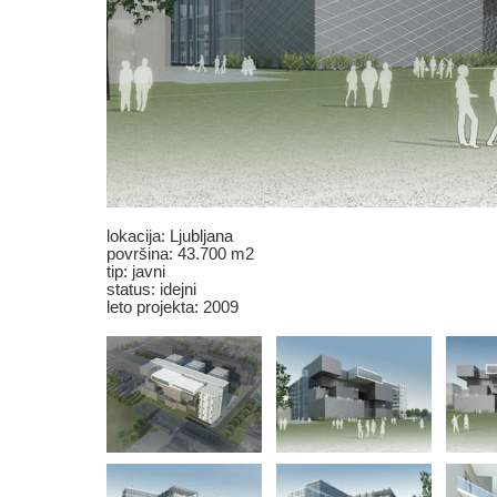
lokacija: Ljubljana
površina: 43.700 m2
tip: javni
status: idejni
leto projekta: 2009