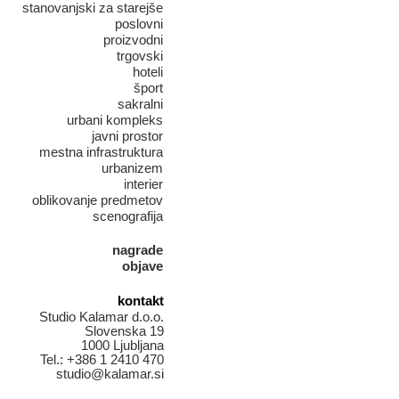
stanovanjski za starejše
poslovni
proizvodni
trgovski
hoteli
šport
sakralni
urbani kompleks
javni prostor
mestna infrastruktura
urbanizem
interier
oblikovanje predmetov
scenografija
nagrade
objave
kontakt
Studio Kalamar d.o.o.
Slovenska 19
1000 Ljubljana
Tel.: +386 1 2410 470
studio@kalamar.si