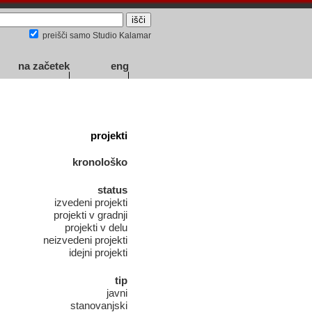
preišči samo Studio Kalamar
na začetek
eng
projekti
kronološko
status
izvedeni projekti
projekti v gradnji
projekti v delu
neizvedeni projekti
idejni projekti
tip
javni
stanovanjski